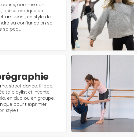
une danse, comme son
, qui se pratique en
 et amusant, ce style de
dre sa confiance en soi
ns sa peau.
orégraphie
rne, street dance, K-pop,
e ta playlist et invente
olo, en duo ou en groupe.
 unique pour t’exprimer
n style !