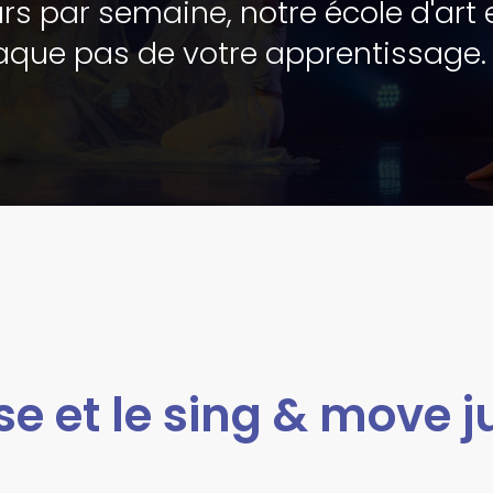
urs par semaine, notre école d'art 
que pas de votre apprentissage.
se et le sing & move 