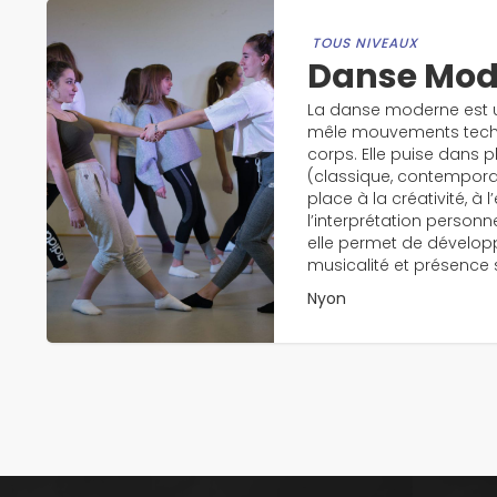
TOUS NIVEAUX
Danse Mod
La danse moderne est un
mêle mouvements techni
corps. Elle puise dans p
(classique, contemporai
place à la créativité, à 
l’interprétation personne
elle permet de dévelop
musicalité et présence 
Nyon