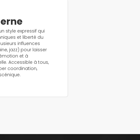
erne
 style expressif qui
ques et liberté du
lusieurs influences
ne, jazz) pour laisser
l’émotion et à
lle. Accessible à tous,
per coordination,
scénique.