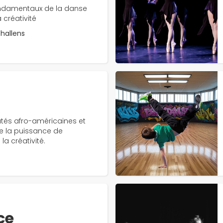
ondamentaux de la danse
créativité
challens
és afro-américaines et
ne la puissance de
la créativité.
ce