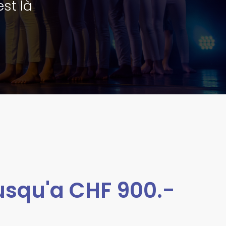
est là
jusqu'a CHF 900.-