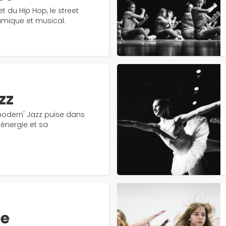
t du Hip Hop, le street
amique et musical.
zz
modern' Jazz puise dans
 énergie et sa
ce