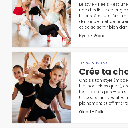
Le style « Heels » est 
nom l’indique en anglais
talons. Sensuel, féminin
danse permet de repren
et de se sentir bien da
Nyon - Gland
TOUS NIVEAUX
Crée ta ch
Choisis ton style (mode
hip-hop, classique…), cré
tes propres pas — en s
Un cours fun, créatif et
pleinement et affirmer to
Gland - Rolle