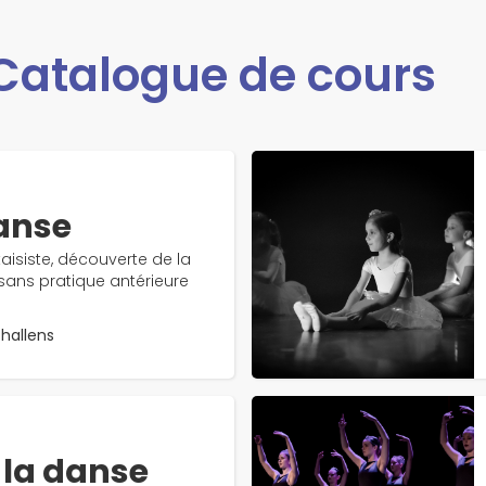
Catalogue de cours
danse
aisiste, découverte de la
 sans pratique antérieure
challens
à la danse