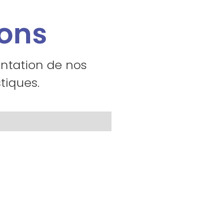
ions
entation de nos
tiques.