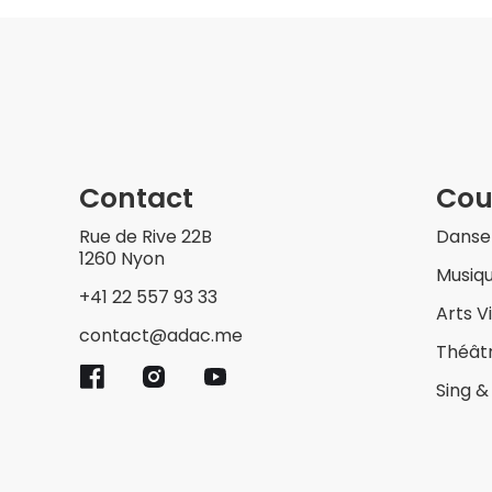
Contact
Cou
Rue de Rive 22B
Danse
1260 Nyon
Musiq
+41 22 557 93 33
Arts V
contact@adac.me
Théât
Sing 