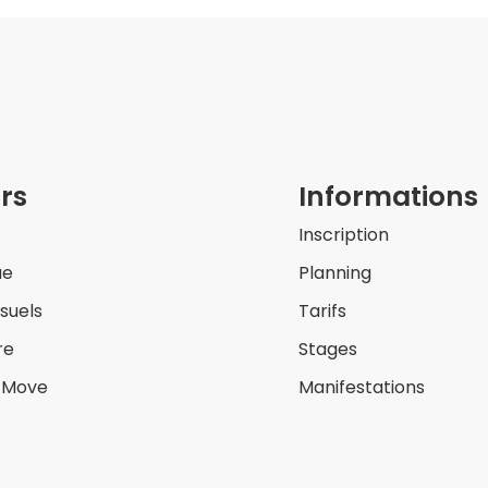
rs
Informations
Inscription
ue
Planning
isuels
Tarifs
re
Stages
& Move
Manifestations