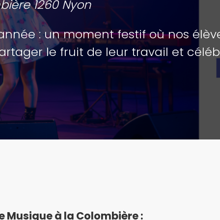
mbière 1260 Nyon
’année : un moment festif où nos élè
rtager le fruit de leur travail et célé
e Musique à la Colombière :