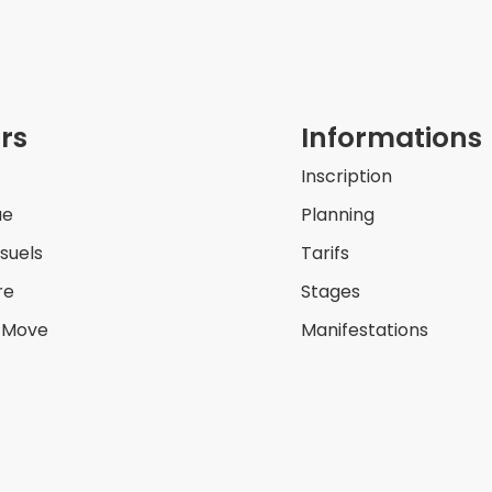
rs
Informations
Inscription
ue
Planning
isuels
Tarifs
re
Stages
& Move
Manifestations