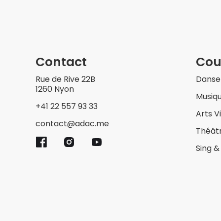
Contact
Cou
Rue de Rive 22B
Danse
1260 Nyon
Musiq
+41 22 557 93 33
Arts V
contact@adac.me
Théât
Sing 