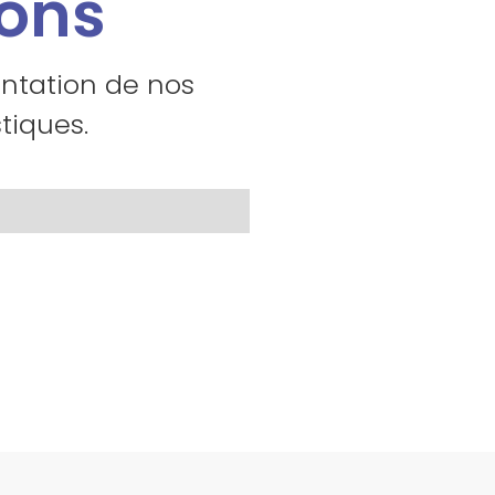
ions
entation de nos
tiques.