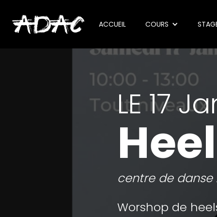
ACCUEIL
COURS
STAG
LE 17 J
Hee
centre de danse 
Worshop de heels