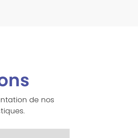
ions
entation de nos
tiques.