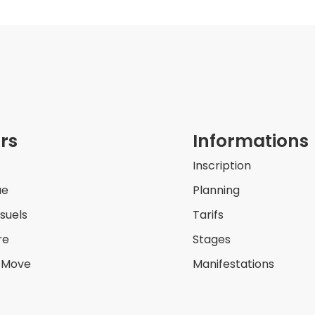
rs
Informations
Inscription
ue
Planning
isuels
Tarifs
re
Stages
& Move
Manifestations