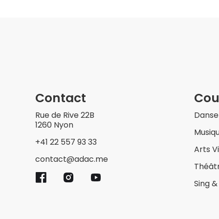
Contact
Cou
Rue de Rive 22B
Danse
1260 Nyon
Musiq
+41 22 557 93 33
Arts V
contact@adac.me
Théât
Sing 