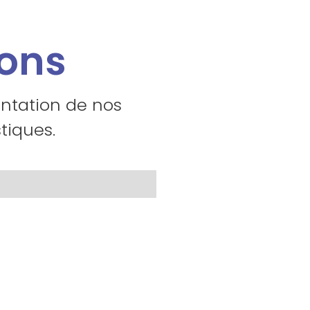
ions
entation de nos
tiques.